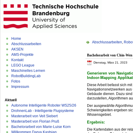
Home
Abschlussarbeiten
,
Robo
Abschlussarbeiten
AKSEN
AMS-Projekte
Bachelorarbeit von Chin-Wen
Kontakt
Dienstag, März 21, 2023
LEGO League
Maschinelles Lernen
Generieren von Navigat
RobotBuildingLab
Indoor-Mapping Applikat
Fotos
Diese Arbeit befasst sich m
Impressum
Navigationsnetzwerken aus 
Gebäude dienen. Dazu sind d
darzustellen, Algorithmen a
Aktuell
Autonome Intelligente Roboter WS25/26
Der ausgewählte Algorithmu
Schwierigkeiten ergeben sic
DrohnenLab - Intelligente Flugsysteme
Wissensgebiet.
Masterarbeit von Veit Siebert
Masterarbeit von Florian Pruß
Ergebnis:
Bachelorarbeit von Marie-Luise Korn
Die Kartendaten aus der rel
Willkommen Darya Kastsian