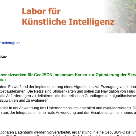
tBuildingLab
 Kao
ionsnetzwerken für GeoJSON Innenraum Karten zur Optimierung der Ser
ion
it dem Entwurf und der Implementierung eines Algorithmus zur Erzeugung von Indoo
Gebäudekarten. Die Netze sind Straßenkarten und sollen zur Navigation von Fuß
ie Anforderungen zu definieren, die theoretischen Grundlagen der algorithmisch
uszuwählen und zu evaluieren.
s soll in der Anwendung des Unternehmens implementiert und evaluiert werden. 
h aus der Integration in eine reale Anwendung und der Einarbeitung in ein neues
ationalen Datenbank werden vorverarbeitet, ergänzt und in eine GeoJSON-Datei u