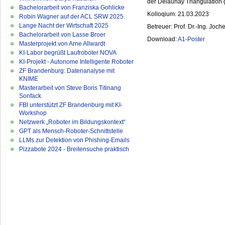
der Delaunay Triangulation 
Bachelorarbeit von Franziska Gohlicke
Kolloqium: 21.03.2023
Robin Wagner auf der ACL SRW 2025
Lange Nacht der Wirtschaft 2025
Betreuer: Prof. Dr.-Ing. Joc
Bachelorarbeit von Lasse Broer
Download:
A1-Poster
Masterprojekt von Arne Allwardt
KI-Labor begrüßt Laufroboter NOVA
KI-Projekt - Autonome Intelligente Roboter
ZF Brandenburg: Datenanalyse mit
KNIME
Masterarbeit von Steve Boris Titinang
Sonfack
FBI unterstützt ZF Brandenburg mit KI-
Workshop
Netzwerk „Roboter im Bildungskontext“
GPT als Mensch-Roboter-Schnittstelle
LLMs zur Detektion von Phishing-Emails
Pizzabote 2024 - Breitensuche praktisch