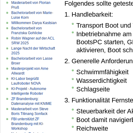
Folgendes sollte getest
Masterarbeit von Florian
Pruß
Bachelorarbeit von Marie-
1. Handlebarkeit:
Luise Korn
Willkommen Darya Kastsian
Transport Boot und
Bachelorarbeit von
Inbetriebnahme am
Franziska Gohlicke
Robin Wagner auf der ACL
BootsPC starten, G
SRW 2025
Lange Nacht der Wirtschaft
aktivieren, Boot sch
2025
Bachelorarbeit von Lasse
2. Generelle Anforderu
Broer
Masterprojekt von Arne
Schwimmfähigkeit
Allwardt
KI-Labor begrüßt
Wasserdichtigkeit
Laufroboter NOVA
Schlagseite
KI-Projekt - Autonome
Intelligente Roboter
3. Funktionalität Fernst
ZF Brandenburg:
Datenanalyse mit KNIME
Masterarbeit von Steve
Steuerbarkeit der Ak
Boris Titinang Sonfack
Boot damit navigier
FBI unterstützt ZF
Brandenburg mit KI-
Reichweite
Workshop