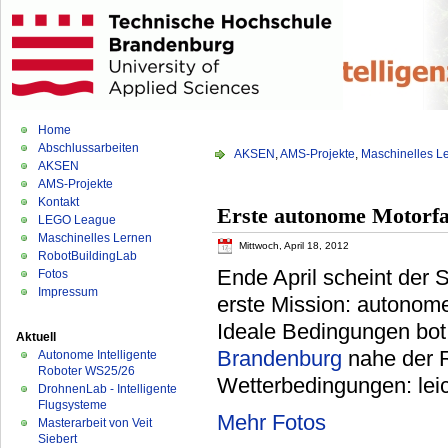
Home
Abschlussarbeiten
AKSEN
,
AMS-Projekte
,
Maschinelles L
AKSEN
AMS-Projekte
Kontakt
Erste autonome Motorfa
LEGO League
Maschinelles Lernen
Mittwoch, April 18, 2012
RobotBuildingLab
Ende April scheint der S
Fotos
Impressum
erste Mission: autonome
Ideale Bedingungen bot
Aktuell
Brandenburg
nahe der R
Autonome Intelligente
Roboter WS25/26
Wetterbedingungen: leic
DrohnenLab - Intelligente
Flugsysteme
Mehr Fotos
Masterarbeit von Veit
Siebert