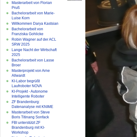
Masterarbeit von Florian
Pruß
Bachelorarbeit von Marie-
Luise Korn
Willkommen Darya Kastsian
Bachelorarbeit von
Franziska Gohlicke
Robin Wagner auf der ACL
SRW 2025
Lange Nacht der Wirtschaft
2025
Bachelorarbeit von Lasse
Broer
Masterprojekt von Arne
Allwardt
KI-Labor begrüßt
Laufroboter NOVA
KI-Projekt - Autonome
Intelligente Roboter
ZF Brandenburg:
Datenanalyse mit KNIME
Masterarbeit von Steve
Boris Titinang Sonfack
FBI unterstützt ZF
Brandenburg mit KI-
Workshop