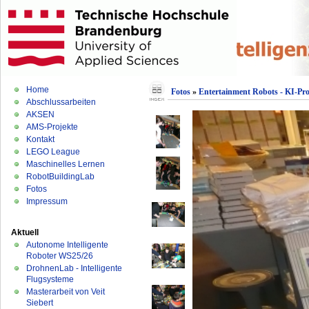
Home
Fotos
»
Entertainment Robots - KI-Pr
Abschlussarbeiten
AKSEN
AMS-Projekte
Kontakt
LEGO League
Maschinelles Lernen
RobotBuildingLab
Fotos
Impressum
Aktuell
Autonome Intelligente
Roboter WS25/26
DrohnenLab - Intelligente
Flugsysteme
Masterarbeit von Veit
Siebert