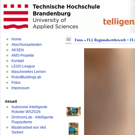
Home
Fotos
»
FLL Regionalwettbewerb + FLL
Abschlussarbeiten
AKSEN
AMS-Projekte
Kontakt
LEGO League
Maschinelles Lernen
RobotBuildingLab
Fotos
Impressum
Aktuell
Autonome Intelligente
Roboter WS25/26
DrohnenLab - Intelligente
Flugsysteme
Masterarbeit von Veit
Siebert