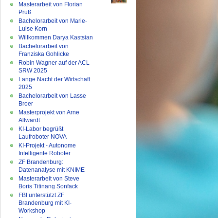
Masterarbeit von Florian
Pruß
Bachelorarbeit von Marie-
Luise Korn
Willkommen Darya Kastsian
Bachelorarbeit von
Franziska Gohlicke
Robin Wagner auf der ACL
SRW 2025
Lange Nacht der Wirtschaft
2025
Bachelorarbeit von Lasse
Broer
Masterprojekt von Arne
Allwardt
KI-Labor begrüßt
Laufroboter NOVA
KI-Projekt - Autonome
Intelligente Roboter
ZF Brandenburg:
Datenanalyse mit KNIME
Masterarbeit von Steve
Boris Titinang Sonfack
FBI unterstützt ZF
Brandenburg mit KI-
Workshop