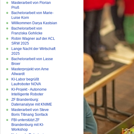
Masterarbeit von Florian
Pruß
Bachelorarbeit von Marie-
Luise Korn
Willkommen Darya Kastsian
Bachelorarbeit von
Franziska Gohlicke
Robin Wagner auf der ACL
SRW 2025
Lange Nacht der Wirtschaft
2025
Bachelorarbeit von Lasse
Broer
Masterprojekt von Arne
Allwardt
KI-Labor begrüßt
Laufroboter NOVA
KI-Projekt - Autonome
Intelligente Roboter
ZF Brandenburg:
Datenanalyse mit KNIME
Masterarbeit von Steve
Boris Titinang Sonfack
FBI unterstützt ZF
Brandenburg mit KI-
Workshop