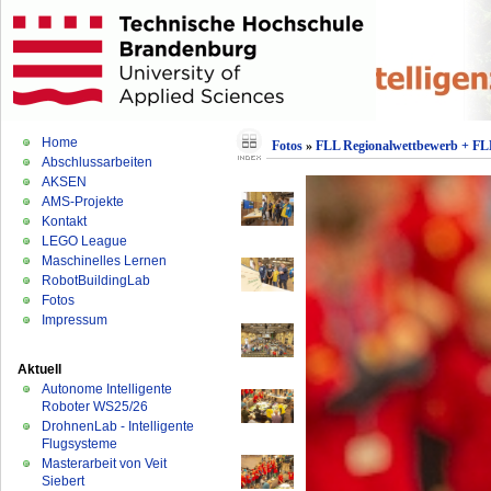
Home
Fotos
»
FLL Regionalwettbewerb + FLL
Abschlussarbeiten
AKSEN
AMS-Projekte
Kontakt
LEGO League
Maschinelles Lernen
RobotBuildingLab
Fotos
Impressum
Aktuell
Autonome Intelligente
Roboter WS25/26
DrohnenLab - Intelligente
Flugsysteme
Masterarbeit von Veit
Siebert