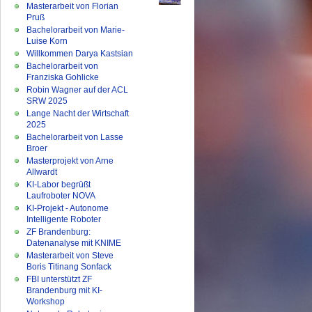
Masterarbeit von Florian
Pruß
Bachelorarbeit von Marie-
Luise Korn
Willkommen Darya Kastsian
Bachelorarbeit von
Franziska Gohlicke
Robin Wagner auf der ACL
SRW 2025
Lange Nacht der Wirtschaft
2025
Bachelorarbeit von Lasse
Broer
Masterprojekt von Arne
Allwardt
KI-Labor begrüßt
Laufroboter NOVA
KI-Projekt - Autonome
Intelligente Roboter
ZF Brandenburg:
Datenanalyse mit KNIME
Masterarbeit von Steve
Boris Titinang Sonfack
FBI unterstützt ZF
Brandenburg mit KI-
Workshop