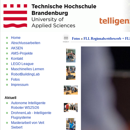
Home
Fotos
»
FLL Regionalwettbewerb + FLL
Abschlussarbeiten
AKSEN
AMS-Projekte
Kontakt
LEGO League
Maschinelles Lernen
RobotBuildingLab
Fotos
Impressum
Aktuell
Autonome Intelligente
Roboter WS25/26
DrohnenLab - Intelligente
Flugsysteme
Masterarbeit von Veit
Siebert