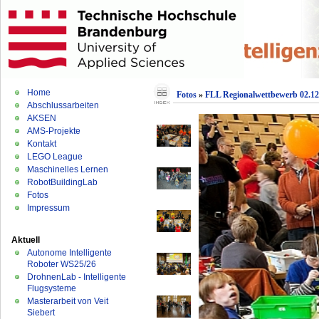
Home
Fotos
»
FLL Regionalwettbewerb 02.12
Abschlussarbeiten
AKSEN
AMS-Projekte
Kontakt
LEGO League
Maschinelles Lernen
RobotBuildingLab
Fotos
Impressum
Aktuell
Autonome Intelligente
Roboter WS25/26
DrohnenLab - Intelligente
Flugsysteme
Masterarbeit von Veit
Siebert