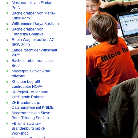
Masterarbeit von Florian
Pruß
Bachelorarbeit von Marie-
Luise Korn
Willkommen Darya Kastsian
Bachelorarbeit von
Franziska Gohlicke
Robin Wagner auf der ACL
SRW 2025
Lange Nacht der Wirtschaft
2025
Bachelorarbeit von Lasse
Broer
Masterprojekt von Arne
Allwardt
KI-Labor begrüßt
Laufroboter NOVA
KI-Projekt - Autonome
Intelligente Roboter
ZF Brandenburg:
Datenanalyse mit KNIME
Masterarbeit von Steve
Boris Titinang Sonfack
FBI unterstützt ZF
Brandenburg mit KI-
Workshop