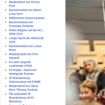
Masterarbeit von Florian
Pruß
Bachelorarbeit von Marie-
Luise Korn
Willkommen Darya Kastsian
Bachelorarbeit von
Franziska Gohlicke
Robin Wagner auf der ACL
SRW 2025
Lange Nacht der Wirtschaft
2025
Bachelorarbeit von Lasse
Broer
Masterprojekt von Arne
Allwardt
KI-Labor begrüßt
Laufroboter NOVA
KI-Projekt - Autonome
Intelligente Roboter
ZF Brandenburg:
Datenanalyse mit KNIME
Masterarbeit von Steve
Boris Titinang Sonfack
FBI unterstützt ZF
Brandenburg mit KI-
Workshop