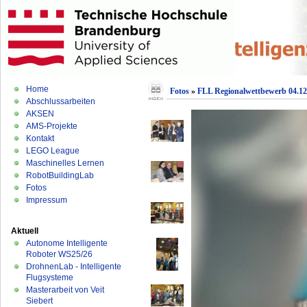
Home
Fotos
»
FLL Regionalwettbewerb 04.12
Abschlussarbeiten
AKSEN
AMS-Projekte
Kontakt
LEGO League
Maschinelles Lernen
RobotBuildingLab
Fotos
Impressum
Aktuell
Autonome Intelligente
Roboter WS25/26
DrohnenLab - Intelligente
Flugsysteme
Masterarbeit von Veit
Siebert