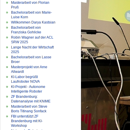
Masterarbeit von Florian
Pruß
Bachelorarbeit von Marie-
Luise Korn
Willkommen Darya Kastsian
Bachelorarbeit von
Franziska Gohlicke
Robin Wagner auf der ACL
SRW 2025
Lange Nacht der Wirtschaft
2025
Bachelorarbeit von Lasse
Broer
Masterprojekt von Arne
Allwardt
KI-Labor begrüßt
Laufroboter NOVA
KI-Projekt - Autonome
Intelligente Roboter
ZF Brandenburg:
Datenanalyse mit KNIME
Masterarbeit von Steve
Boris Titinang Sonfack
FBI unterstützt ZF
Brandenburg mit KI-
Workshop