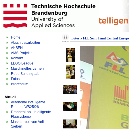
Home
Fotos
»
FLL Semi Final Central Europe
Abschlussarbeiten
AKSEN
AMS-Projekte
Kontakt
LEGO League
Maschinelles Lernen
RobotBuildingLab
Fotos
Impressum
Aktuell
Autonome Intelligente
Roboter WS25/26
DrohnenLab - Intelligente
Flugsysteme
Masterarbeit von Veit
Siebert