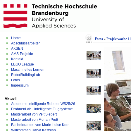
Home
Fotos
»
Projektwoche 1
Abschlussarbeiten
AKSEN
AMS-Projekte
Kontakt
LEGO League
Maschinelles Lernen
RobotBuildingLab
Fotos
Impressum
Aktuell
Autonome Intelligente Roboter WS25/26
DrohnenLab - Intelligente Flugsysteme
Masterarbeit von Veit Siebert
Masterarbeit von Florian Pruß
Bachelorarbeit von Marie-Luise Korn
Willkommen Darya Kastsian