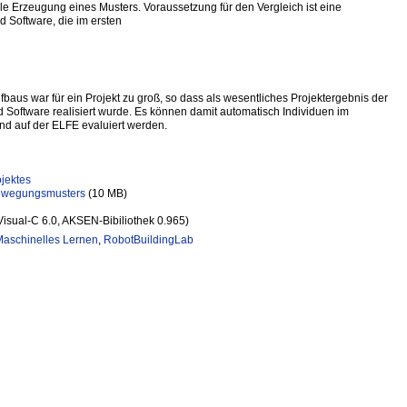
le Erzeugung eines Musters. Voraussetzung für den Vergleich ist eine
 Software, die im ersten
.
aus war für ein Projekt zu groß, so dass als wesentliches Projektergebnis der
 Software realisiert wurde. Es können damit automatisch Individuen im
nd auf der ELFE evaluiert werden.
e
ojektes
Bewegungsmusters
(10 MB)
Visual-C 6.0, AKSEN-Bibiliothek 0.965)
Maschinelles Lernen
,
RobotBuildingLab