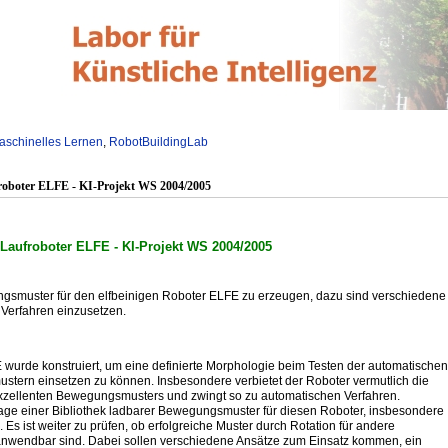
aschinelles Lernen
,
RobotBuildingLab
roboter ELFE - KI-Projekt WS 2004/2005
Laufroboter ELFE - KI-Projekt WS 2004/2005
ngsmuster für den elfbeinigen Roboter ELFE zu erzeugen, dazu sind verschiedene
 Verfahren einzusetzen.
 wurde konstruiert, um eine definierte Morphologie beim Testen der automatische
tern einsetzen zu können. Insbesondere verbietet der Roboter vermutlich die
exzellenten Bewegungsmusters und zwingt so zu automatischen Verfahren.
Anlage einer Bibliothek ladbarer Bewegungsmuster für diesen Roboter, insbesondere
Es ist weiter zu prüfen, ob erfolgreiche Muster durch Rotation für andere
wendbar sind. Dabei sollen verschiedene Ansätze zum Einsatz kommen, ein