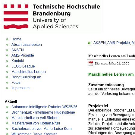
Home
AKSEN
,
AMS-Projekte
,
M
Abschlussarbeiten
AKSEN
AMS-Projekte
Maschinelles Lernen am Lauf
Kontakt
Dienstag, März 01, 2005
LEGO League
Maschinelles Lernen
Maschinelles Lernen am 
RobotBuildingLab
Fotos
Zusammenfassung
Impressum
Es ist ein schnelles Bewegu
aus der Vorlesung bekannte
Aktuell
Projektziel
Autonome Intelligente Roboter WS25/26
Der elfbeinige Roboter ELFE
DrohnenLab - Intelligente Flugsysteme
Erstellung von Bewegungsmus
Masterarbeit von Veit Siebert
manuelle Erstellung eines 
Masterarbeit von Florian Pruß
Ziel des Projektes ist die 
zur schnellen Fortbewegung. 
Bachelorarbeit von Marie-Luise Korn
Richtungen der Bewegung an
Willkommen Darya Kastsian