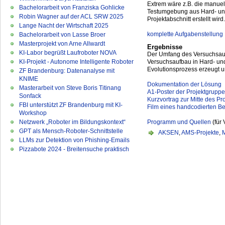
Extrem wäre z.B. die manuel
Bachelorarbeit von Franziska Gohlicke
Testumgebung aus Hard- und
Robin Wagner auf der ACL SRW 2025
Projektabschnitt erstellt wird
Lange Nacht der Wirtschaft 2025
komplette Aufgabenstellung
Bachelorarbeit von Lasse Broer
Masterprojekt von Arne Allwardt
Ergebnisse
KI-Labor begrüßt Laufroboter NOVA
Der Umfang des Versuchsaufb
KI-Projekt - Autonome Intelligente Roboter
Versuchsaufbau in Hard- und
Evolutionsprozess erzeugt u
ZF Brandenburg: Datenanalyse mit
KNIME
Dokumentation der Lösung
Masterarbeit von Steve Boris Titinang
A1-Poster der Projektgrupp
Sonfack
Kurzvortrag zur Mitte des Pr
FBI unterstützt ZF Brandenburg mit KI-
Film eines handcodierten 
Workshop
Netzwerk „Roboter im Bildungskontext“
Programm und Quellen
(für 
GPT als Mensch-Roboter-Schnittstelle
AKSEN
,
AMS-Projekte
,
LLMs zur Detektion von Phishing-Emails
Pizzabote 2024 - Breitensuche praktisch