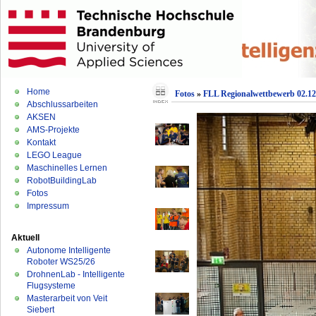
Home
Fotos
»
FLL Regionalwettbewerb 02.12
Abschlussarbeiten
AKSEN
AMS-Projekte
Kontakt
LEGO League
Maschinelles Lernen
RobotBuildingLab
Fotos
Impressum
Aktuell
Autonome Intelligente
Roboter WS25/26
DrohnenLab - Intelligente
Flugsysteme
Masterarbeit von Veit
Siebert