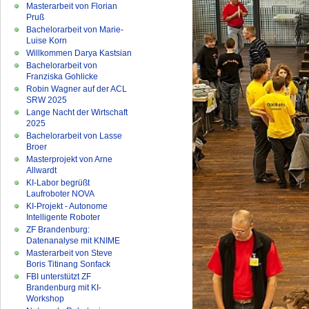
Masterarbeit von Florian
Pruß
Bachelorarbeit von Marie-
Luise Korn
Willkommen Darya Kastsian
Bachelorarbeit von
Franziska Gohlicke
Robin Wagner auf der ACL
SRW 2025
Lange Nacht der Wirtschaft
2025
Bachelorarbeit von Lasse
Broer
Masterprojekt von Arne
Allwardt
KI-Labor begrüßt
Laufroboter NOVA
KI-Projekt - Autonome
Intelligente Roboter
ZF Brandenburg:
Datenanalyse mit KNIME
Masterarbeit von Steve
Boris Titinang Sonfack
FBI unterstützt ZF
Brandenburg mit KI-
Workshop