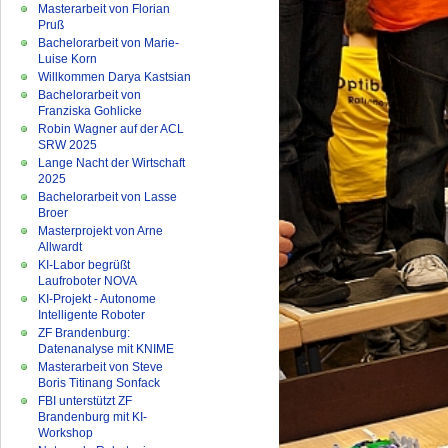
Masterarbeit von Florian
Pruß
Bachelorarbeit von Marie-
Luise Korn
Willkommen Darya Kastsian
Bachelorarbeit von
Franziska Gohlicke
Robin Wagner auf der ACL
SRW 2025
Lange Nacht der Wirtschaft
2025
Bachelorarbeit von Lasse
Broer
Masterprojekt von Arne
Allwardt
KI-Labor begrüßt
Laufroboter NOVA
KI-Projekt - Autonome
Intelligente Roboter
ZF Brandenburg:
Datenanalyse mit KNIME
Masterarbeit von Steve
Boris Titinang Sonfack
FBI unterstützt ZF
Brandenburg mit KI-
Workshop