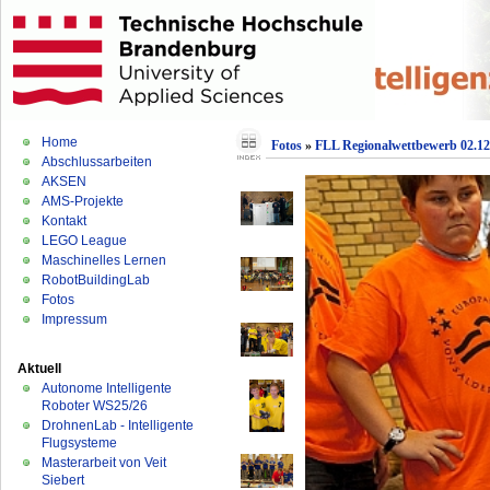
Home
Fotos
»
FLL Regionalwettbewerb 02.12
Abschlussarbeiten
AKSEN
AMS-Projekte
Kontakt
LEGO League
Maschinelles Lernen
RobotBuildingLab
Fotos
Impressum
Aktuell
Autonome Intelligente
Roboter WS25/26
DrohnenLab - Intelligente
Flugsysteme
Masterarbeit von Veit
Siebert