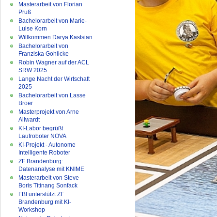
Masterarbeit von Florian
Pruß
Bachelorarbeit von Marie-
Luise Korn
Willkommen Darya Kastsian
Bachelorarbeit von
Franziska Gohlicke
Robin Wagner auf der ACL
SRW 2025
Lange Nacht der Wirtschaft
2025
Bachelorarbeit von Lasse
Broer
Masterprojekt von Arne
Allwardt
KI-Labor begrüßt
Laufroboter NOVA
KI-Projekt - Autonome
Intelligente Roboter
ZF Brandenburg:
Datenanalyse mit KNIME
Masterarbeit von Steve
Boris Titinang Sonfack
FBI unterstützt ZF
Brandenburg mit KI-
Workshop