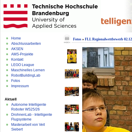
Home
Fotos
»
FLL Regionalwettbewerb 02.12
Abschlussarbeiten
AKSEN
AMS-Projekte
Kontakt
LEGO League
Maschinelles Lernen
RobotBuildingLab
Fotos
Impressum
Aktuell
Autonome Intelligente
Roboter WS25/26
DrohnenLab - Intelligente
Flugsysteme
Masterarbeit von Veit
Siebert