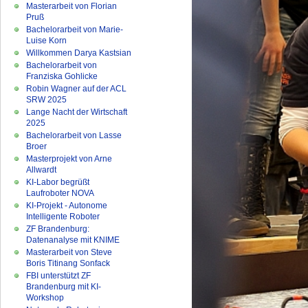
Masterarbeit von Florian
Pruß
Bachelorarbeit von Marie-
Luise Korn
Willkommen Darya Kastsian
Bachelorarbeit von
Franziska Gohlicke
Robin Wagner auf der ACL
SRW 2025
Lange Nacht der Wirtschaft
2025
Bachelorarbeit von Lasse
Broer
Masterprojekt von Arne
Allwardt
KI-Labor begrüßt
Laufroboter NOVA
KI-Projekt - Autonome
Intelligente Roboter
ZF Brandenburg:
Datenanalyse mit KNIME
Masterarbeit von Steve
Boris Titinang Sonfack
FBI unterstützt ZF
Brandenburg mit KI-
Workshop