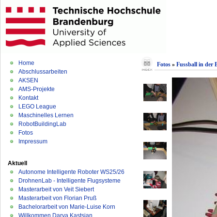
Home
Fotos
»
Fussball in der
Abschlussarbeiten
AKSEN
AMS-Projekte
Kontakt
LEGO League
Maschinelles Lernen
RobotBuildingLab
Fotos
Impressum
Aktuell
Autonome Intelligente Roboter WS25/26
DrohnenLab - Intelligente Flugsysteme
Masterarbeit von Veit Siebert
Masterarbeit von Florian Pruß
Bachelorarbeit von Marie-Luise Korn
Willkommen Darya Kastsian