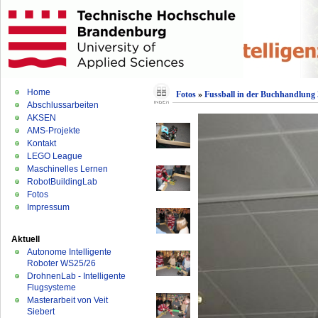
Home
Fotos
»
Fussball in der Buchhandlung
Abschlussarbeiten
AKSEN
AMS-Projekte
Kontakt
LEGO League
Maschinelles Lernen
RobotBuildingLab
Fotos
Impressum
Aktuell
Autonome Intelligente
Roboter WS25/26
DrohnenLab - Intelligente
Flugsysteme
Masterarbeit von Veit
Siebert