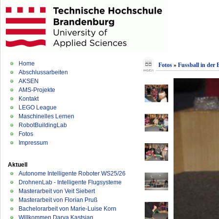
Home
Fotos
»
Fussball in der
Abschlussarbeiten
AKSEN
AMS-Projekte
Kontakt
LEGO League
Maschinelles Lernen
RobotBuildingLab
Fotos
Impressum
Aktuell
Autonome Intelligente Roboter WS25/26
DrohnenLab - Intelligente Flugsysteme
Masterarbeit von Veit Siebert
Masterarbeit von Florian Pruß
Bachelorarbeit von Marie-Luise Korn
Willkommen Darya Kastsian