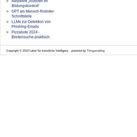
Netzwerk „Roboter im
Bildungskontext“
GPT als Mensch-Roboter-
Schnittstelle
LLMs zur Detektion von
Phishing-Emails
Pizzabote 2024 -
Breitensuche praktisch
Copyright © 2010 Labor für künstliche Intelligenz , powered by
Thingamablog