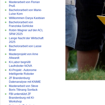
Masterarbeit von Florian
Pruß
Bachelorarbeit von Marie-
Luise Korn
Willkommen Darya Kastsian
Bachelorarbeit von
Franziska Gohlicke
Robin Wagner auf der ACL
SRW 2025
Lange Nacht der Wirtschaft
2025
Bachelorarbeit von Lasse
Broer
Masterprojekt von Arne
Allwardt
KI-Labor begrüßt
Laufroboter NOVA
KI-Projekt - Autonome
Intelligente Roboter
ZF Brandenburg:
Datenanalyse mit KNIME
Masterarbeit von Steve
Boris Titinang Sonfack
FBI unterstützt ZF
Brandenburg mit KI-
Workshop