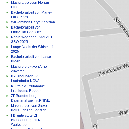
Masterarbeit von Florian
Pruß
Bachelorarbeit von Marie-
Luise Korn
Willkommen Darya Kastsian
Bachelorarbeit von
Franziska Gohlicke
Robin Wagner auf der ACL
SRW 2025
Lange Nacht der Wirtschaft
2025
Bachelorarbeit von Lasse
Broer
Masterprojekt von Arne
Allwardt
KI-Labor begrüßt
Laufroboter NOVA
KI-Projekt - Autonome
Intelligente Roboter
ZF Brandenburg:
Datenanalyse mit KNIME
Masterarbeit von Steve
Boris Titinang Sonfack
FBI unterstützt ZF
Brandenburg mit KI-
Workshop