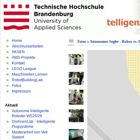
Home
Fotos
»
Autonomer Segler - Robos vs.
Abschlussarbeiten
AKSEN
AMS-Projekte
Kontakt
LEGO League
Maschinelles Lernen
RobotBuildingLab
Fotos
Impressum
Aktuell
Autonome Intelligente
Roboter WS25/26
DrohnenLab - Intelligente
Flugsysteme
Masterarbeit von Veit
Siebert