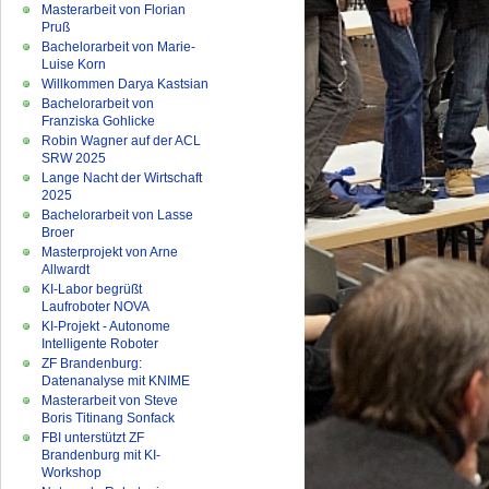
Masterarbeit von Florian
Pruß
Bachelorarbeit von Marie-
Luise Korn
Willkommen Darya Kastsian
Bachelorarbeit von
Franziska Gohlicke
Robin Wagner auf der ACL
SRW 2025
Lange Nacht der Wirtschaft
2025
Bachelorarbeit von Lasse
Broer
Masterprojekt von Arne
Allwardt
KI-Labor begrüßt
Laufroboter NOVA
KI-Projekt - Autonome
Intelligente Roboter
ZF Brandenburg:
Datenanalyse mit KNIME
Masterarbeit von Steve
Boris Titinang Sonfack
FBI unterstützt ZF
Brandenburg mit KI-
Workshop