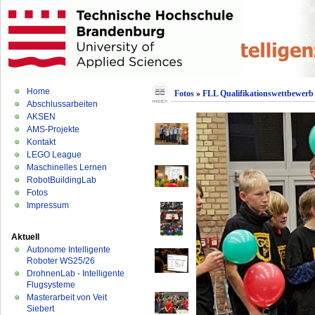
Home
Fotos
»
FLL Qualifikationswettbewerb 
Abschlussarbeiten
AKSEN
AMS-Projekte
Kontakt
LEGO League
Maschinelles Lernen
RobotBuildingLab
Fotos
Impressum
Aktuell
Autonome Intelligente
Roboter WS25/26
DrohnenLab - Intelligente
Flugsysteme
Masterarbeit von Veit
Siebert