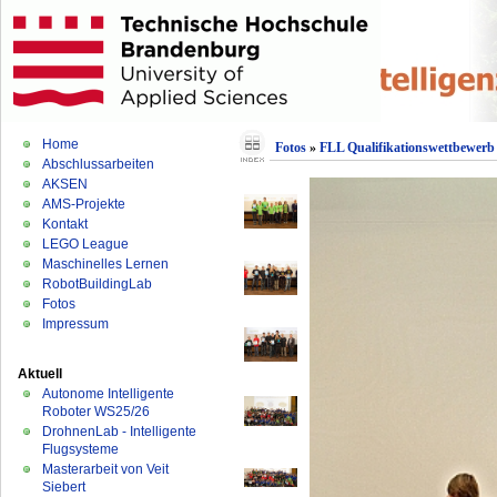
Home
Fotos
»
FLL Qualifikationswettbewerb 
Abschlussarbeiten
AKSEN
AMS-Projekte
Kontakt
LEGO League
Maschinelles Lernen
RobotBuildingLab
Fotos
Impressum
Aktuell
Autonome Intelligente
Roboter WS25/26
DrohnenLab - Intelligente
Flugsysteme
Masterarbeit von Veit
Siebert