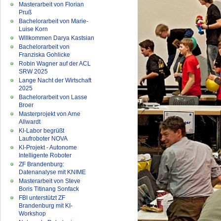
Masterarbeit von Florian
Pruß
Bachelorarbeit von Marie-
Luise Korn
Willkommen Darya Kastsian
Bachelorarbeit von
Franziska Gohlicke
Robin Wagner auf der ACL
SRW 2025
Lange Nacht der Wirtschaft
2025
Bachelorarbeit von Lasse
Broer
Masterprojekt von Arne
Allwardt
KI-Labor begrüßt
Laufroboter NOVA
KI-Projekt - Autonome
Intelligente Roboter
ZF Brandenburg:
Datenanalyse mit KNIME
Masterarbeit von Steve
Boris Titinang Sonfack
FBI unterstützt ZF
Brandenburg mit KI-
Workshop