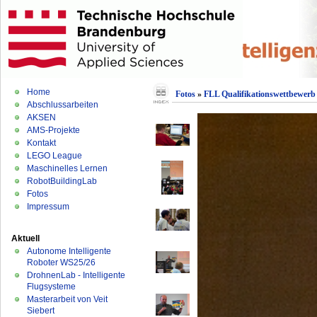
Home
Fotos
»
FLL Qualifikationswettbewerb 
Abschlussarbeiten
AKSEN
AMS-Projekte
Kontakt
LEGO League
Maschinelles Lernen
RobotBuildingLab
Fotos
Impressum
Aktuell
Autonome Intelligente
Roboter WS25/26
DrohnenLab - Intelligente
Flugsysteme
Masterarbeit von Veit
Siebert