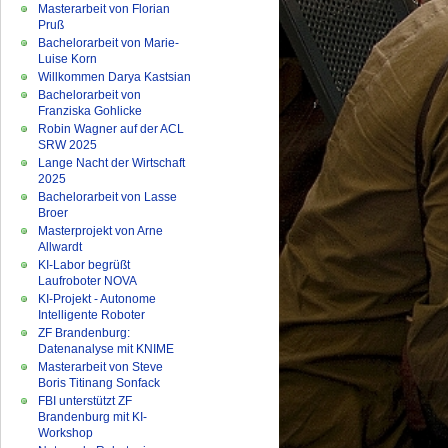
Masterarbeit von Florian
Pruß
Bachelorarbeit von Marie-
Luise Korn
Willkommen Darya Kastsian
Bachelorarbeit von
Franziska Gohlicke
Robin Wagner auf der ACL
SRW 2025
Lange Nacht der Wirtschaft
2025
Bachelorarbeit von Lasse
Broer
Masterprojekt von Arne
Allwardt
KI-Labor begrüßt
Laufroboter NOVA
KI-Projekt - Autonome
Intelligente Roboter
ZF Brandenburg:
Datenanalyse mit KNIME
Masterarbeit von Steve
Boris Titinang Sonfack
FBI unterstützt ZF
Brandenburg mit KI-
Workshop