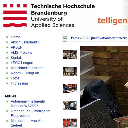
Home
Fotos
»
FLL Qualifikationswettbewerb 
Abschlussarbeiten
AKSEN
AMS-Projekte
Kontakt
LEGO League
Maschinelles Lernen
RobotBuildingLab
Fotos
Impressum
Aktuell
Autonome Intelligente
Roboter WS25/26
DrohnenLab - Intelligente
Flugsysteme
Masterarbeit von Veit
Siebert