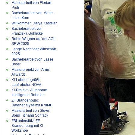
Masterarbeit von Florian
Pruß
Bachelorarbeit von Marie-
Luise Korn
Willkommen Darya Kastsian
Bachelorarbeit von
Franziska Gohlicke
Robin Wagner auf der ACL
SRW 2025
Lange Nacht der Wirtschaft
2025
Bachelorarbeit von Lasse
Broer
Masterprojekt von Arne
Allwardt
KI-Labor begrüßt
Laufroboter NOVA
KI-Projekt - Autonome
Intelligente Roboter
ZF Brandenburg:
Datenanalyse mit KNIME
Masterarbeit von Steve
Boris Titinang Sonfack
FBI unterstützt ZF
Brandenburg mit KI-
Workshop