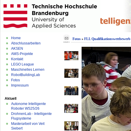
Home
Fotos
»
FLL Qualifikationswettbewerb 
Abschlussarbeiten
AKSEN
AMS-Projekte
Kontakt
LEGO League
Maschinelles Lernen
RobotBuildingLab
Fotos
Impressum
Aktuell
Autonome Intelligente
Roboter WS25/26
DrohnenLab - Intelligente
Flugsysteme
Masterarbeit von Veit
Siebert