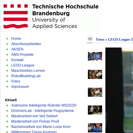
Home
Fotos
»
LEGO League 2
Abschlussarbeiten
AKSEN
AMS-Projekte
Kontakt
LEGO League
Maschinelles Lernen
RobotBuildingLab
Fotos
Impressum
Aktuell
Autonome Intelligente Roboter WS25/26
DrohnenLab - Intelligente Flugsysteme
Masterarbeit von Veit Siebert
Masterarbeit von Florian Pruß
Bachelorarbeit von Marie-Luise Korn
Willkommen Darya Kastsian