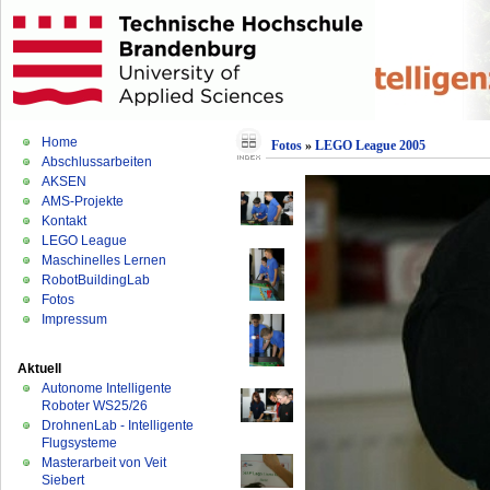
Home
Fotos
»
LEGO League 2005
Abschlussarbeiten
AKSEN
AMS-Projekte
Kontakt
LEGO League
Maschinelles Lernen
RobotBuildingLab
Fotos
Impressum
Aktuell
Autonome Intelligente
Roboter WS25/26
DrohnenLab - Intelligente
Flugsysteme
Masterarbeit von Veit
Siebert