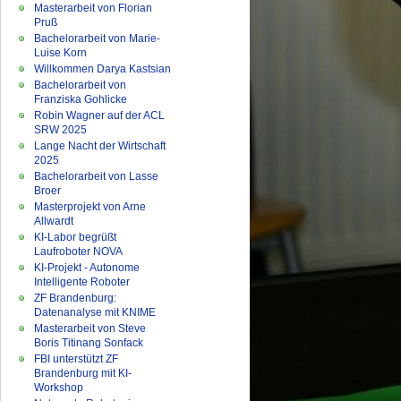
Masterarbeit von Florian
Pruß
Bachelorarbeit von Marie-
Luise Korn
Willkommen Darya Kastsian
Bachelorarbeit von
Franziska Gohlicke
Robin Wagner auf der ACL
SRW 2025
Lange Nacht der Wirtschaft
2025
Bachelorarbeit von Lasse
Broer
Masterprojekt von Arne
Allwardt
KI-Labor begrüßt
Laufroboter NOVA
KI-Projekt - Autonome
Intelligente Roboter
ZF Brandenburg:
Datenanalyse mit KNIME
Masterarbeit von Steve
Boris Titinang Sonfack
FBI unterstützt ZF
Brandenburg mit KI-
Workshop