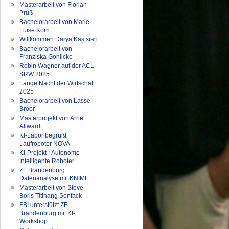
Masterarbeit von Florian
Pruß
Bachelorarbeit von Marie-
Luise Korn
Willkommen Darya Kastsian
Bachelorarbeit von
Franziska Gohlicke
Robin Wagner auf der ACL
SRW 2025
Lange Nacht der Wirtschaft
2025
Bachelorarbeit von Lasse
Broer
Masterprojekt von Arne
Allwardt
KI-Labor begrüßt
Laufroboter NOVA
KI-Projekt - Autonome
Intelligente Roboter
ZF Brandenburg:
Datenanalyse mit KNIME
Masterarbeit von Steve
Boris Titinang Sonfack
FBI unterstützt ZF
Brandenburg mit KI-
Workshop