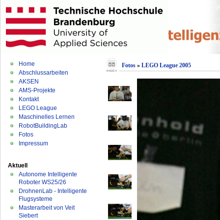
Home
Fotos
»
LEGO League 2005
Abschlussarbeiten
AKSEN
AMS-Projekte
Kontakt
LEGO League
Maschinelles Lernen
RobotBuildingLab
Fotos
Impressum
Aktuell
Autonome Intelligente
Roboter WS25/26
DrohnenLab - Intelligente
Flugsysteme
Masterarbeit von Veit
Siebert