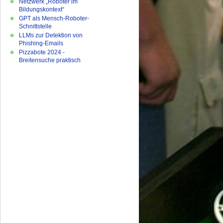
Netzwerk „Roboter im
Bildungskontext“
GPT als Mensch-Roboter-
Schnittstelle
LLMs zur Detektion von
Phishing-Emails
Pizzabote 2024 -
Breitensuche praktisch