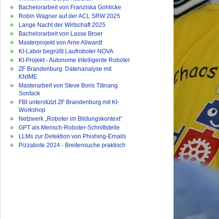
Bachelorarbeit von Franziska Gohlicke
Robin Wagner auf der ACL SRW 2025
Lange Nacht der Wirtschaft 2025
Bachelorarbeit von Lasse Broer
Masterprojekt von Arne Allwardt
KI-Labor begrüßt Laufroboter NOVA
KI-Projekt - Autonome Intelligente Roboter
ZF Brandenburg: Datenanalyse mit
KNIME
Masterarbeit von Steve Boris Titinang
Sonfack
FBI unterstützt ZF Brandenburg mit KI-
Workshop
Netzwerk „Roboter im Bildungskontext“
GPT als Mensch-Roboter-Schnittstelle
LLMs zur Detektion von Phishing-Emails
Pizzabote 2024 - Breitensuche praktisch