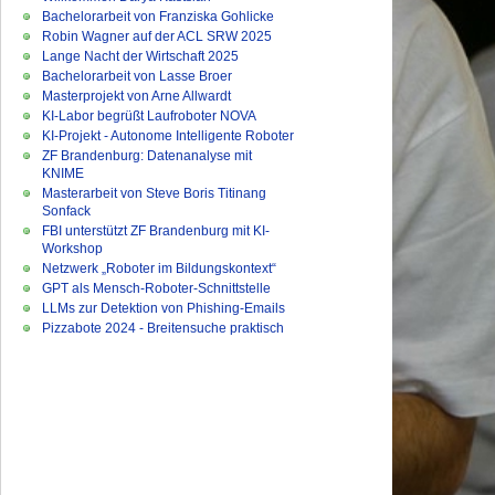
Bachelorarbeit von Franziska Gohlicke
Robin Wagner auf der ACL SRW 2025
Lange Nacht der Wirtschaft 2025
Bachelorarbeit von Lasse Broer
Masterprojekt von Arne Allwardt
KI-Labor begrüßt Laufroboter NOVA
KI-Projekt - Autonome Intelligente Roboter
ZF Brandenburg: Datenanalyse mit
KNIME
Masterarbeit von Steve Boris Titinang
Sonfack
FBI unterstützt ZF Brandenburg mit KI-
Workshop
Netzwerk „Roboter im Bildungskontext“
GPT als Mensch-Roboter-Schnittstelle
LLMs zur Detektion von Phishing-Emails
Pizzabote 2024 - Breitensuche praktisch