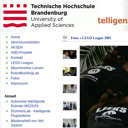
Home
Fotos
»
LEGO League 2005
Abschlussarbeiten
AKSEN
AMS-Projekte
Kontakt
LEGO League
Maschinelles Lernen
RobotBuildingLab
Fotos
Impressum
Aktuell
Autonome Intelligente
Roboter WS25/26
DrohnenLab - Intelligente
Flugsysteme
Masterarbeit von Veit
Siebert