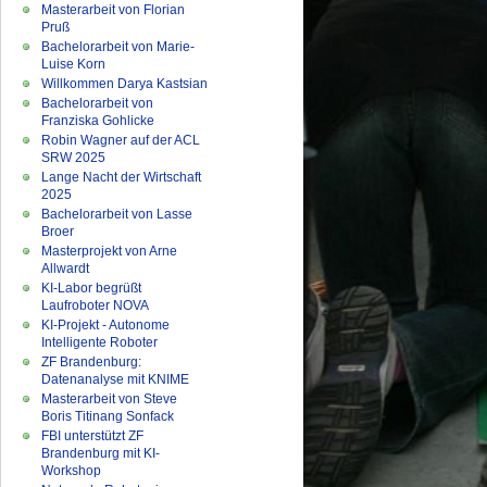
Masterarbeit von Florian
Pruß
Bachelorarbeit von Marie-
Luise Korn
Willkommen Darya Kastsian
Bachelorarbeit von
Franziska Gohlicke
Robin Wagner auf der ACL
SRW 2025
Lange Nacht der Wirtschaft
2025
Bachelorarbeit von Lasse
Broer
Masterprojekt von Arne
Allwardt
KI-Labor begrüßt
Laufroboter NOVA
KI-Projekt - Autonome
Intelligente Roboter
ZF Brandenburg:
Datenanalyse mit KNIME
Masterarbeit von Steve
Boris Titinang Sonfack
FBI unterstützt ZF
Brandenburg mit KI-
Workshop