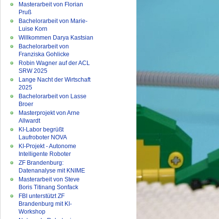
Masterarbeit von Florian
Pruß
Bachelorarbeit von Marie-
Luise Korn
Willkommen Darya Kastsian
Bachelorarbeit von
Franziska Gohlicke
Robin Wagner auf der ACL
SRW 2025
Lange Nacht der Wirtschaft
2025
Bachelorarbeit von Lasse
Broer
Masterprojekt von Arne
Allwardt
KI-Labor begrüßt
Laufroboter NOVA
KI-Projekt - Autonome
Intelligente Roboter
ZF Brandenburg:
Datenanalyse mit KNIME
Masterarbeit von Steve
Boris Titinang Sonfack
FBI unterstützt ZF
Brandenburg mit KI-
Workshop