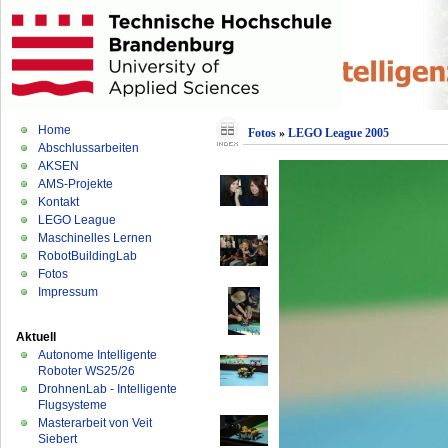
Home
Fotos
»
LEGO League 2005
Abschlussarbeiten
AKSEN
AMS-Projekte
Kontakt
LEGO League
Maschinelles Lernen
RobotBuildingLab
Fotos
Impressum
Aktuell
Autonome Intelligente
Roboter WS25/26
DrohnenLab - Intelligente
Flugsysteme
Masterarbeit von Veit
Siebert