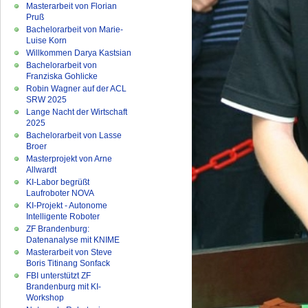
Masterarbeit von Florian
Pruß
Bachelorarbeit von Marie-
Luise Korn
Willkommen Darya Kastsian
Bachelorarbeit von
Franziska Gohlicke
Robin Wagner auf der ACL
SRW 2025
Lange Nacht der Wirtschaft
2025
Bachelorarbeit von Lasse
Broer
Masterprojekt von Arne
Allwardt
KI-Labor begrüßt
Laufroboter NOVA
KI-Projekt - Autonome
Intelligente Roboter
ZF Brandenburg:
Datenanalyse mit KNIME
Masterarbeit von Steve
Boris Titinang Sonfack
FBI unterstützt ZF
Brandenburg mit KI-
Workshop