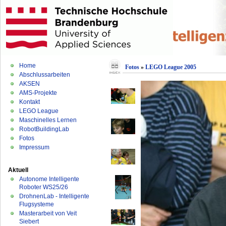
Home
Fotos
»
LEGO League 2005
Abschlussarbeiten
AKSEN
AMS-Projekte
Kontakt
LEGO League
Maschinelles Lernen
RobotBuildingLab
Fotos
Impressum
Aktuell
Autonome Intelligente
Roboter WS25/26
DrohnenLab - Intelligente
Flugsysteme
Masterarbeit von Veit
Siebert