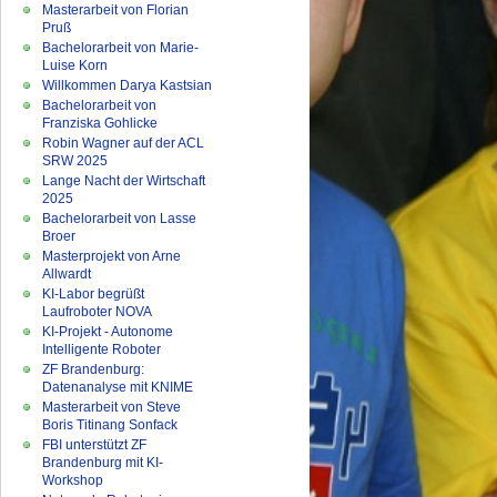
Masterarbeit von Florian
Pruß
Bachelorarbeit von Marie-
Luise Korn
Willkommen Darya Kastsian
Bachelorarbeit von
Franziska Gohlicke
Robin Wagner auf der ACL
SRW 2025
Lange Nacht der Wirtschaft
2025
Bachelorarbeit von Lasse
Broer
Masterprojekt von Arne
Allwardt
KI-Labor begrüßt
Laufroboter NOVA
KI-Projekt - Autonome
Intelligente Roboter
ZF Brandenburg:
Datenanalyse mit KNIME
Masterarbeit von Steve
Boris Titinang Sonfack
FBI unterstützt ZF
Brandenburg mit KI-
Workshop