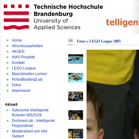
Home
Fotos
»
LEGO League 2005
Abschlussarbeiten
AKSEN
AMS-Projekte
Kontakt
LEGO League
Maschinelles Lernen
RobotBuildingLab
Fotos
Impressum
Aktuell
Autonome Intelligente
Roboter WS25/26
DrohnenLab - Intelligente
Flugsysteme
Masterarbeit von Veit
Siebert