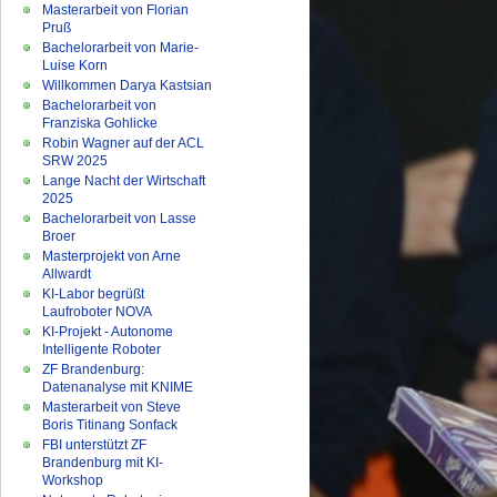
Masterarbeit von Florian
Pruß
Bachelorarbeit von Marie-
Luise Korn
Willkommen Darya Kastsian
Bachelorarbeit von
Franziska Gohlicke
Robin Wagner auf der ACL
SRW 2025
Lange Nacht der Wirtschaft
2025
Bachelorarbeit von Lasse
Broer
Masterprojekt von Arne
Allwardt
KI-Labor begrüßt
Laufroboter NOVA
KI-Projekt - Autonome
Intelligente Roboter
ZF Brandenburg:
Datenanalyse mit KNIME
Masterarbeit von Steve
Boris Titinang Sonfack
FBI unterstützt ZF
Brandenburg mit KI-
Workshop