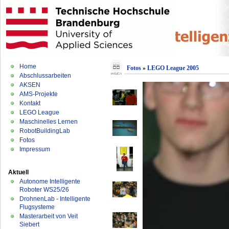
Home
Fotos
»
LEGO League 2005
Abschlussarbeiten
AKSEN
AMS-Projekte
Kontakt
LEGO League
Maschinelles Lernen
RobotBuildingLab
Fotos
Impressum
Aktuell
Autonome Intelligente
Roboter WS25/26
DrohnenLab - Intelligente
Flugsysteme
Masterarbeit von Veit
Siebert