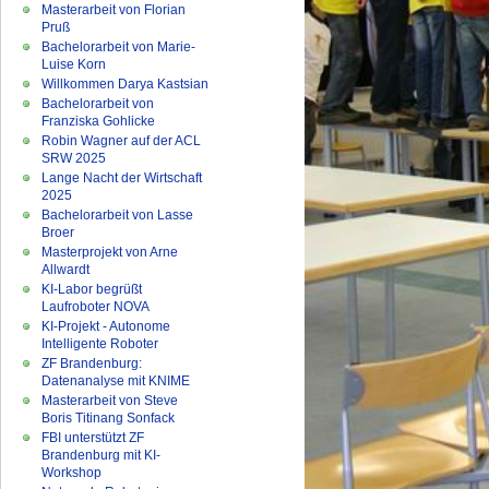
Masterarbeit von Florian
Pruß
Bachelorarbeit von Marie-
Luise Korn
Willkommen Darya Kastsian
Bachelorarbeit von
Franziska Gohlicke
Robin Wagner auf der ACL
SRW 2025
Lange Nacht der Wirtschaft
2025
Bachelorarbeit von Lasse
Broer
Masterprojekt von Arne
Allwardt
KI-Labor begrüßt
Laufroboter NOVA
KI-Projekt - Autonome
Intelligente Roboter
ZF Brandenburg:
Datenanalyse mit KNIME
Masterarbeit von Steve
Boris Titinang Sonfack
FBI unterstützt ZF
Brandenburg mit KI-
Workshop