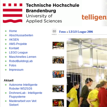
Home
Fotos
»
LEGO League 2006
Abschlussarbeiten
AKSEN
AMS-Projekte
Kontakt
LEGO League
Maschinelles Lernen
RobotBuildingLab
Fotos
Impressum
Aktuell
Autonome Intelligente
Roboter WS25/26
DrohnenLab - Intelligente
Flugsysteme
Masterarbeit von Veit
Siebert