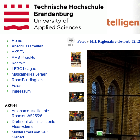
Home
Fotos
»
FLL Regionalwettbewerb 02.12
Abschlussarbeiten
AKSEN
AMS-Projekte
Kontakt
LEGO League
Maschinelles Lernen
RobotBuildingLab
Fotos
Impressum
Aktuell
Autonome Intelligente
Roboter WS25/26
DrohnenLab - Intelligente
Flugsysteme
Masterarbeit von Veit
Siebert