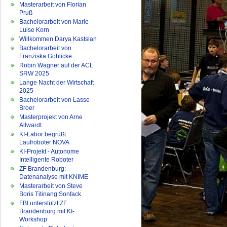
Masterarbeit von Florian
Pruß
Bachelorarbeit von Marie-
Luise Korn
Willkommen Darya Kastsian
Bachelorarbeit von
Franziska Gohlicke
Robin Wagner auf der ACL
SRW 2025
Lange Nacht der Wirtschaft
2025
Bachelorarbeit von Lasse
Broer
Masterprojekt von Arne
Allwardt
KI-Labor begrüßt
Laufroboter NOVA
KI-Projekt - Autonome
Intelligente Roboter
ZF Brandenburg:
Datenanalyse mit KNIME
Masterarbeit von Steve
Boris Titinang Sonfack
FBI unterstützt ZF
Brandenburg mit KI-
Workshop