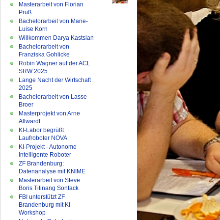
Masterarbeit von Florian
Pruß
Bachelorarbeit von Marie-
Luise Korn
Willkommen Darya Kastsian
Bachelorarbeit von
Franziska Gohlicke
Robin Wagner auf der ACL
SRW 2025
Lange Nacht der Wirtschaft
2025
Bachelorarbeit von Lasse
Broer
Masterprojekt von Arne
Allwardt
KI-Labor begrüßt
Laufroboter NOVA
KI-Projekt - Autonome
Intelligente Roboter
ZF Brandenburg:
Datenanalyse mit KNIME
Masterarbeit von Steve
Boris Titinang Sonfack
FBI unterstützt ZF
Brandenburg mit KI-
Workshop