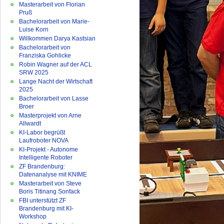
Masterarbeit von Florian
Pruß
Bachelorarbeit von Marie-
Luise Korn
Willkommen Darya Kastsian
Bachelorarbeit von
Franziska Gohlicke
Robin Wagner auf der ACL
SRW 2025
Lange Nacht der Wirtschaft
2025
Bachelorarbeit von Lasse
Broer
Masterprojekt von Arne
Allwardt
KI-Labor begrüßt
Laufroboter NOVA
KI-Projekt - Autonome
Intelligente Roboter
ZF Brandenburg:
Datenanalyse mit KNIME
Masterarbeit von Steve
Boris Titinang Sonfack
FBI unterstützt ZF
Brandenburg mit KI-
Workshop