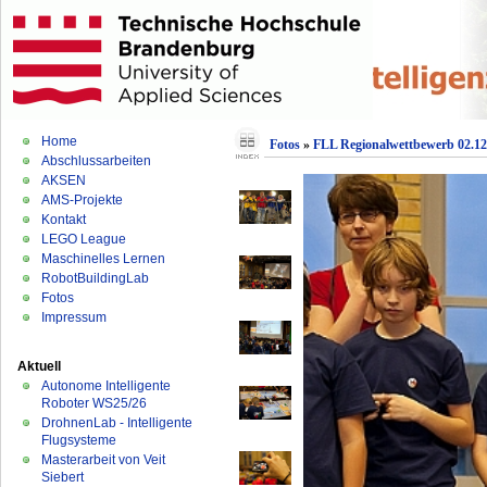
Home
Fotos
»
FLL Regionalwettbewerb 02.12
Abschlussarbeiten
AKSEN
AMS-Projekte
Kontakt
LEGO League
Maschinelles Lernen
RobotBuildingLab
Fotos
Impressum
Aktuell
Autonome Intelligente
Roboter WS25/26
DrohnenLab - Intelligente
Flugsysteme
Masterarbeit von Veit
Siebert