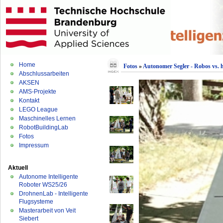
Home
Fotos
»
Autonomer Segler - Robos vs.
Abschlussarbeiten
AKSEN
AMS-Projekte
Kontakt
LEGO League
Maschinelles Lernen
RobotBuildingLab
Fotos
Impressum
Aktuell
Autonome Intelligente
Roboter WS25/26
DrohnenLab - Intelligente
Flugsysteme
Masterarbeit von Veit
Siebert