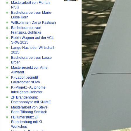
Masterarbeit von Florian
Pruß
Bachelorarbeit von Marie-
Luise Korn
Willkommen Darya Kastsian
Bachelorarbeit von
Franziska Gohlicke
Robin Wagner auf der ACL
SRW 2025
Lange Nacht der Wirtschaft
2025
Bachelorarbeit von Lasse
Broer
Masterprojekt von Arne
Allwardt
KI-Labor begrüßt
Laufroboter NOVA
KI-Projekt - Autonome
Intelligente Roboter
ZF Brandenburg:
Datenanalyse mit KNIME
Masterarbeit von Steve
Boris Titinang Sonfack
FBI unterstützt ZF
Brandenburg mit KI-
Workshop