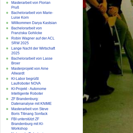
Masterarbeit von Florian
Pruß
Bachelorarbeit von Marie-
Luise Korn
Willkommen Darya Kastsian
Bachelorarbeit von
Franziska Gohlicke
Robin Wagner auf der ACL
SRW 2025
Lange Nacht der Wirtschaft
2025
Bachelorarbeit von Lasse
Broer
Masterprojekt von Arne
Allwardt
KI-Labor begrüßt
Laufroboter NOVA
KI-Projekt - Autonome
Intelligente Roboter
ZF Brandenburg:
Datenanalyse mit KNIME
Masterarbeit von Steve
Boris Titinang Sonfack
FBI unterstützt ZF
Brandenburg mit KI-
Workshop