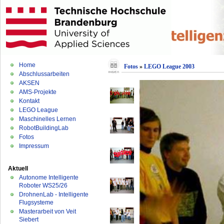
Home
Fotos
»
LEGO League 2003
Abschlussarbeiten
AKSEN
AMS-Projekte
Kontakt
LEGO League
Maschinelles Lernen
RobotBuildingLab
Fotos
Impressum
Aktuell
Autonome Intelligente
Roboter WS25/26
DrohnenLab - Intelligente
Flugsysteme
Masterarbeit von Veit
Siebert