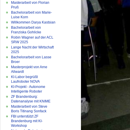
Masterarbeit von Florian
Pruß
Bachelorarbeit von Marie-
Luise Korn
Willkommen Darya Kastsian
Bachelorarbeit von
Franziska Gohlicke
Robin Wagner auf der ACL
SRW 2025
Lange Nacht der Wirtschaft
2025
Bachelorarbeit von Lasse
Broer
Masterprojekt von Arne
Allwardt
KI-Labor begrüßt
Laufroboter NOVA
KI-Projekt - Autonome
Intelligente Roboter
ZF Brandenburg:
Datenanalyse mit KNIME
Masterarbeit von Steve
Boris Titinang Sonfack
FBI unterstützt ZF
Brandenburg mit KI-
Workshop