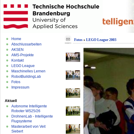
Home
Fotos
»
LEGO League 2003
Abschlussarbeiten
AKSEN
AMS-Projekte
Kontakt
LEGO League
Maschinelles Lernen
RobotBuildingLab
Fotos
Impressum
Aktuell
Autonome Intelligente
Roboter WS25/26
DrohnenLab - Intelligente
Flugsysteme
Masterarbeit von Veit
Siebert