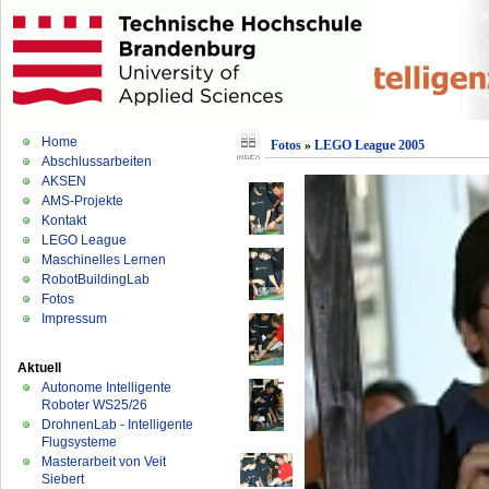
Home
Fotos
»
LEGO League 2005
Abschlussarbeiten
AKSEN
AMS-Projekte
Kontakt
LEGO League
Maschinelles Lernen
RobotBuildingLab
Fotos
Impressum
Aktuell
Autonome Intelligente
Roboter WS25/26
DrohnenLab - Intelligente
Flugsysteme
Masterarbeit von Veit
Siebert