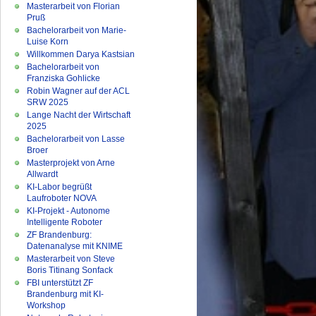
Masterarbeit von Florian
Pruß
Bachelorarbeit von Marie-
Luise Korn
Willkommen Darya Kastsian
Bachelorarbeit von
Franziska Gohlicke
Robin Wagner auf der ACL
SRW 2025
Lange Nacht der Wirtschaft
2025
Bachelorarbeit von Lasse
Broer
Masterprojekt von Arne
Allwardt
KI-Labor begrüßt
Laufroboter NOVA
KI-Projekt - Autonome
Intelligente Roboter
ZF Brandenburg:
Datenanalyse mit KNIME
Masterarbeit von Steve
Boris Titinang Sonfack
FBI unterstützt ZF
Brandenburg mit KI-
Workshop