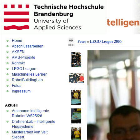
Home
Fotos
»
LEGO League 2005
Abschlussarbeiten
AKSEN
AMS-Projekte
Kontakt
LEGO League
Maschinelles Lernen
RobotBuildingLab
Fotos
Impressum
Aktuell
Autonome Intelligente
Roboter WS25/26
DrohnenLab - Intelligente
Flugsysteme
Masterarbeit von Veit
Siebert