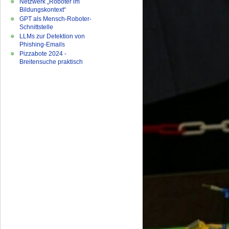
Netzwerk „Roboter im
Bildungskontext“
GPT als Mensch-Roboter-
Schnittstelle
LLMs zur Detektion von
Phishing-Emails
Pizzabote 2024 -
Breitensuche praktisch