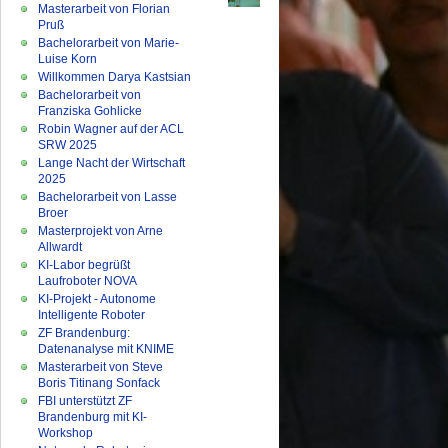
Masterarbeit von Florian
Pruß
Bachelorarbeit von Marie-
Luise Korn
Willkommen Darya Kastsian
Bachelorarbeit von
Franziska Gohlicke
Robin Wagner auf der ACL
SRW 2025
Lange Nacht der Wirtschaft
2025
Bachelorarbeit von Lasse
Broer
Masterprojekt von Arne
Allwardt
KI-Labor begrüßt
Laufroboter NOVA
KI-Projekt - Autonome
Intelligente Roboter
ZF Brandenburg:
Datenanalyse mit KNIME
Masterarbeit von Steve
Boris Titinang Sonfack
FBI unterstützt ZF
Brandenburg mit KI-
Workshop