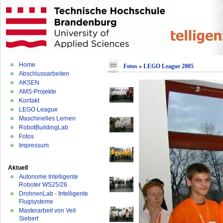
Home
Fotos
»
LEGO League 2005
Abschlussarbeiten
AKSEN
AMS-Projekte
Kontakt
LEGO League
Maschinelles Lernen
RobotBuildingLab
Fotos
Impressum
Aktuell
Autonome Intelligente
Roboter WS25/26
DrohnenLab - Intelligente
Flugsysteme
Masterarbeit von Veit
Siebert