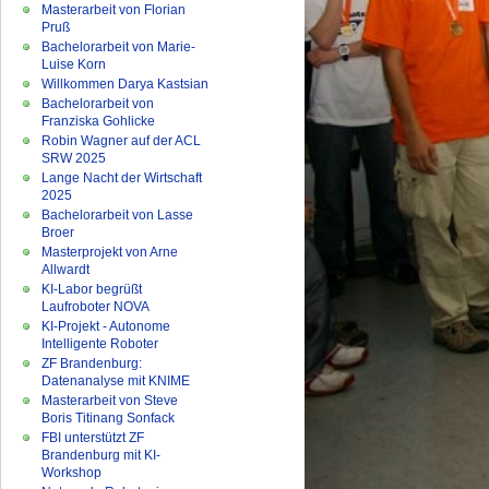
Masterarbeit von Florian
Pruß
Bachelorarbeit von Marie-
Luise Korn
Willkommen Darya Kastsian
Bachelorarbeit von
Franziska Gohlicke
Robin Wagner auf der ACL
SRW 2025
Lange Nacht der Wirtschaft
2025
Bachelorarbeit von Lasse
Broer
Masterprojekt von Arne
Allwardt
KI-Labor begrüßt
Laufroboter NOVA
KI-Projekt - Autonome
Intelligente Roboter
ZF Brandenburg:
Datenanalyse mit KNIME
Masterarbeit von Steve
Boris Titinang Sonfack
FBI unterstützt ZF
Brandenburg mit KI-
Workshop