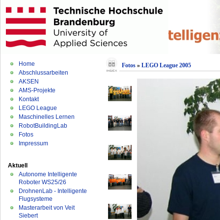
Home
Fotos
»
LEGO League 2005
Abschlussarbeiten
AKSEN
AMS-Projekte
Kontakt
LEGO League
Maschinelles Lernen
RobotBuildingLab
Fotos
Impressum
Aktuell
Autonome Intelligente
Roboter WS25/26
DrohnenLab - Intelligente
Flugsysteme
Masterarbeit von Veit
Siebert