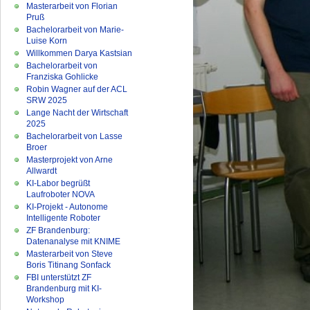
Masterarbeit von Florian
Pruß
Bachelorarbeit von Marie-
Luise Korn
Willkommen Darya Kastsian
Bachelorarbeit von
Franziska Gohlicke
Robin Wagner auf der ACL
SRW 2025
Lange Nacht der Wirtschaft
2025
Bachelorarbeit von Lasse
Broer
Masterprojekt von Arne
Allwardt
KI-Labor begrüßt
Laufroboter NOVA
KI-Projekt - Autonome
Intelligente Roboter
ZF Brandenburg:
Datenanalyse mit KNIME
Masterarbeit von Steve
Boris Titinang Sonfack
FBI unterstützt ZF
Brandenburg mit KI-
Workshop