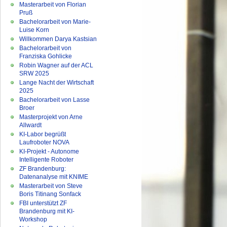
Masterarbeit von Florian
Pruß
Bachelorarbeit von Marie-
Luise Korn
Willkommen Darya Kastsian
Bachelorarbeit von
Franziska Gohlicke
Robin Wagner auf der ACL
SRW 2025
Lange Nacht der Wirtschaft
2025
Bachelorarbeit von Lasse
Broer
Masterprojekt von Arne
Allwardt
KI-Labor begrüßt
Laufroboter NOVA
KI-Projekt - Autonome
Intelligente Roboter
ZF Brandenburg:
Datenanalyse mit KNIME
Masterarbeit von Steve
Boris Titinang Sonfack
FBI unterstützt ZF
Brandenburg mit KI-
Workshop