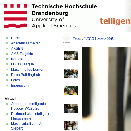
Home
Fotos
»
LEGO League 2005
Abschlussarbeiten
AKSEN
AMS-Projekte
Kontakt
LEGO League
Maschinelles Lernen
RobotBuildingLab
Fotos
Impressum
Aktuell
Autonome Intelligente
Roboter WS25/26
DrohnenLab - Intelligente
Flugsysteme
Masterarbeit von Veit
Siebert