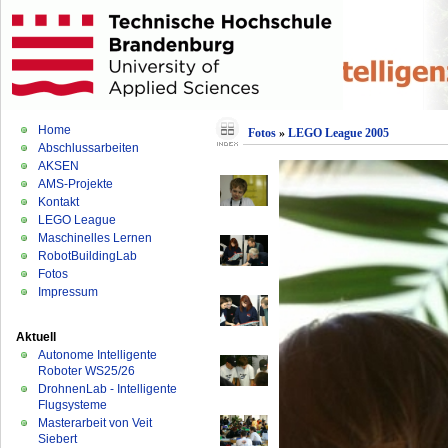
Home
Fotos
»
LEGO League 2005
Abschlussarbeiten
AKSEN
AMS-Projekte
Kontakt
LEGO League
Maschinelles Lernen
RobotBuildingLab
Fotos
Impressum
Aktuell
Autonome Intelligente
Roboter WS25/26
DrohnenLab - Intelligente
Flugsysteme
Masterarbeit von Veit
Siebert