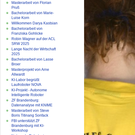
Masterarbeit von Florian
Pruß
Bachelorarbeit von Marie-
Luise Korn
Willkommen Darya Kastsian
Bachelorarbeit von
Franziska Gohlicke
Robin Wagner auf der ACL
SRW 2025
Lange Nacht der Wirtschaft
2025
Bachelorarbeit von Lasse
Broer
Masterprojekt von Arne
Allwardt
KI-Labor begrüßt
Laufroboter NOVA
KI-Projekt - Autonome
Intelligente Roboter
ZF Brandenburg:
Datenanalyse mit KNIME
Masterarbeit von Steve
Boris Titinang Sonfack
FBI unterstützt ZF
Brandenburg mit KI-
Workshop