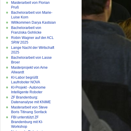
Masterarbeit von Florian
Pruß
Bachelorarbeit von Marie-
Luise Korn
Willkommen Darya Kastsian
Bachelorarbeit von
Franziska Gohlicke
Robin Wagner auf der ACL
SRW 2025
Lange Nacht der Wirtschaft
2025
Bachelorarbeit von Lasse
Broer
Masterprojekt von Arne
Allwardt
KI-Labor begrüßt
Laufroboter NOVA
KI-Projekt - Autonome
Intelligente Roboter
ZF Brandenburg:
Datenanalyse mit KNIME
Masterarbeit von Steve
Boris Titinang Sonfack
FBI unterstützt ZF
Brandenburg mit KI-
Workshop