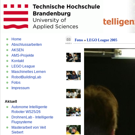
Home
Fotos
»
LEGO League 2005
Abschlussarbeiten
AKSEN
AMS-Projekte
Kontakt
LEGO League
Maschinelles Lernen
RobotBuildingLab
Fotos
Impressum
Aktuell
Autonome Intelligente
Roboter WS25/26
DrohnenLab - Intelligente
Flugsysteme
Masterarbeit von Veit
Siebert