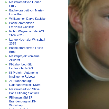
Masterarbeit von Florian
Pruß
Bachelorarbeit von Marie-
Luise Korn
Willkommen Darya Kastsian
Bachelorarbeit von
Franziska Gohlicke
Robin Wagner auf der ACL
SRW 2025
Lange Nacht der Wirtschaft
2025
Bachelorarbeit von Lasse
Broer
Masterprojekt von Arne
Allwardt
KI-Labor begrüßt
Laufroboter NOVA
KI-Projekt - Autonome
Intelligente Roboter
ZF Brandenburg:
Datenanalyse mit KNIME
Masterarbeit von Steve
Boris Titinang Sonfack
FBI unterstützt ZF
Brandenburg mit KI-
Workshop