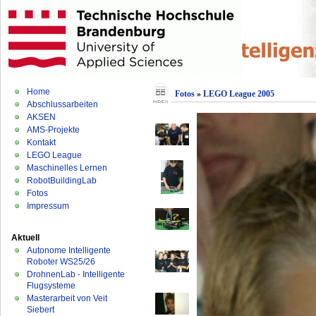
Home
Fotos
»
LEGO League 2005
Abschlussarbeiten
AKSEN
AMS-Projekte
Kontakt
LEGO League
Maschinelles Lernen
RobotBuildingLab
Fotos
Impressum
Aktuell
Autonome Intelligente
Roboter WS25/26
DrohnenLab - Intelligente
Flugsysteme
Masterarbeit von Veit
Siebert